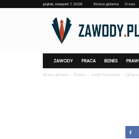
piątek, sierpień 7, 2026
Strona główna
O nas
Zawody.pl
ZAWODY
PRACA
BIZNES
PRAW
Strona główna
Biznes
Audyt finansowy
Jak pra