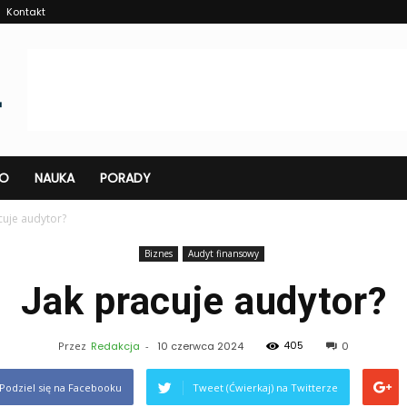
Kontakt
O
NAUKA
PORADY
cuje audytor?
Biznes
Audyt finansowy
Jak pracuje audytor?
405
Przez
Redakcja
-
10 czerwca 2024
0
Podziel się na Facebooku
Tweet (Ćwierkaj) na Twitterze