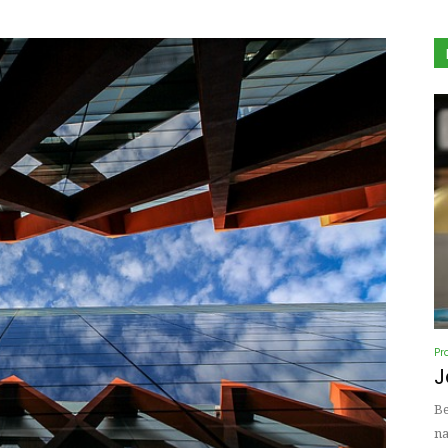
Pr
J
Be
na