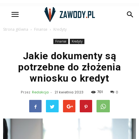
Strona główna
Finanse
Kredyty
Finanse
Kredyty
Jakie dokumenty są
potrzebne do złożenia
wniosku o kredyt
701
Przez
Redakcja
-
21 kwietnia 2023
0