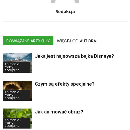
Redakcja
POWIĄZANE ARTYKUŁY
WIĘCEJ OD AUTORA
Jaka jest najnowsza bajka Disneya?
Animacja i
efekty
specjalne
Czym są efekty specjalne?
Animacja i
efekty
specjalne
Jak animować obraz?
Animacja i
efekty
specjalne