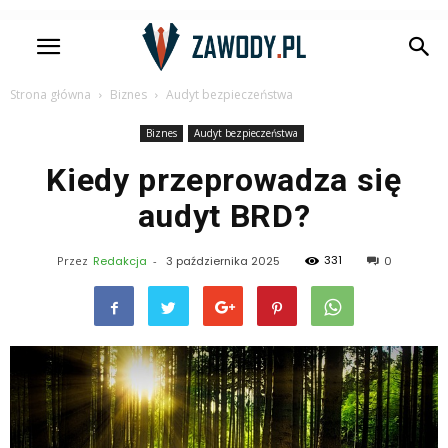
Strona główna
Biznes
Audyt bezpieczeństwa
Biznes
Audyt bezpieczeństwa
Kiedy przeprowadza się
audyt BRD?
331
Przez
Redakcja
-
3 października 2025
0