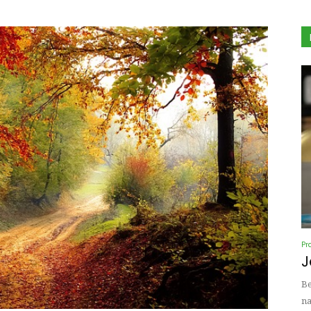
Pr
J
Be
na