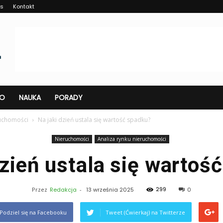
as
Kontakt
O
NAUKA
PORADY
ruchomości
Na jaki dzień ustala się wartość spadku?
Nieruchomości
Analiza rynku nieruchomości
dzień ustala się wartoś
299
Przez
Redakcja
-
13 września 2025
0
Podziel się na Facebooku
Tweet (Ćwierkaj) na Twitterze