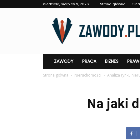
niedziela, sierpień 9, 2026
Strona główna
O n
Zawody.pl
ZAWODY
PRACA
BIZNES
PRAW
Strona główna
Nieruchomości
Analiza rynku nie
Na jaki 