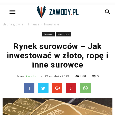
Strona główna
Finanse
Inwestycje
Finanse
Inwestycje
Rynek surowców – Jak
inwestować w złoto, ropę i
inne surowce
633
Przez
Redakcja
-
22 kwietnia 2023
0