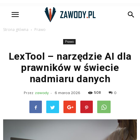
Strona główna
Prawo
Prawo
LexTool – narzędzie AI dla
prawników w świecie
nadmiaru danych
508
Przez
zawody
-
6 marca 2026
0