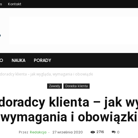
as
Kontakt
O
NAUKA
PORADY
doradcy klienta – jak wygląda, wymagania i obowiązki
Zawody
Doradca klienta
doradcy klienta – jak w
wymagania i obowiązki
2716
Przez
Redakcja
-
27 września 2020
0