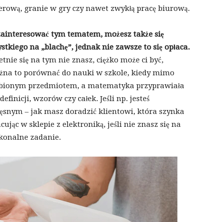
erową, granie w gry czy nawet zwykłą pracę biurową.
zainteresować tym tematem, możesz także się
kiego na „blachę”, jednak nie zawsze to się opłaca.
etnie się na tym nie znasz, ciężko może ci być,
Można to porównać do nauki w szkole, kiedy mimo
ulubionym przedmiotem, a matematyka przyprawiała
efinicji, wzorów czy całek. Jeśli np. jesteś
ęsnym – jak masz doradzić klientowi, która szynka
racując w sklepie z elektroniką, jeśli nie znasz się na
ykonalne zadanie.