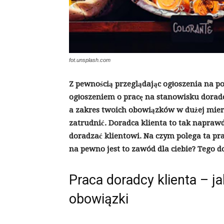
fot.unsplash.com
Z pewnością przeglądając ogłoszenia na por
ogłoszeniem o pracę na stanowisku doradc
a zakres twoich obowiązków w dużej mierz
zatrudnić. Doradca klienta to tak napraw
doradzać klientowi. Na czym polega ta pra
na pewno jest to zawód dla ciebie? Tego do
Praca doradcy klienta – j
obowiązki