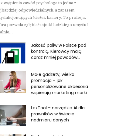
z wątpienia zawód psychologa to jedna z
jbardziej odpowiedzialnych, a zarazem
tysfakcjonujących ścieżek kariery. To profesja,
óra pozwala zgłębiać tajniki ludzkiego umysłu i
alnie...
Jakość paliw w Polsce pod
kontrolą. Kierowcy mają
coraz mniej powodów...
Małe gadżety, wielka
promocja – jak
personalizowane akcesoria
wspierają marketing marki
LexTool – narzędzie AI dla
prawników w świecie
nadmiaru danych