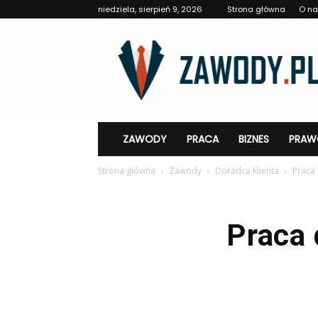
niedziela, sierpień 9, 2026
Strona główna
O n
Zawody.pl
ZAWODY
PRACA
BIZNES
PRAW
Strona główna
Zawody
Doradca klienta
Praca 
Praca 