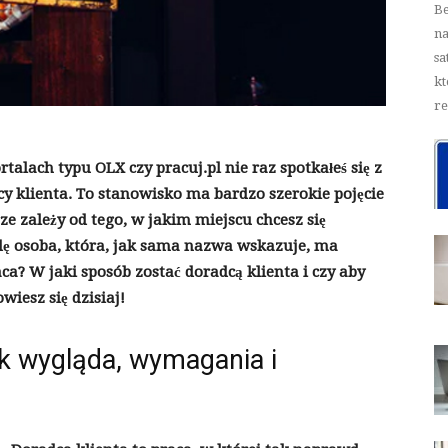
Be
na
sa
kt
re
talach typu OLX czy pracuj.pl nie raz spotkałeś się z
y klienta. To stanowisko ma bardzo szerokie pojęcie
e zależy od tego, w jakim miejscu chcesz się
dę osoba, która, jak sama nazwa wskazuje, ma
ca? W jaki sposób zostać doradcą klienta i czy aby
wiesz się dzisiaj!
ak wygląda, wymagania i