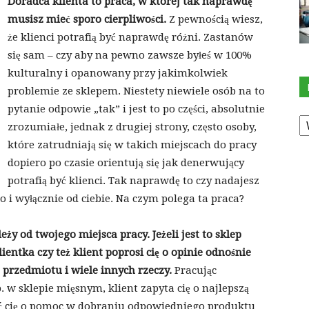
Doradca klienta to praca, w której tak naprawdę
musisz mieć sporo cierpliwości.
Z pewnością wiesz,
że klienci potrafią być naprawdę różni. Zastanów
się sam – czy aby na pewno zawsze byłeś w 100%
kulturalny i opanowany przy jakimkolwiek
problemie ze sklepem. Niestety niewiele osób na to
pytanie odpowie „tak” i jest to po części, absolutnie
K
zrozumiałe, jednak z drugiej strony, często osoby,
które zatrudniają się w takich miejscach do pracy
dopiero po czasie orientują się jak denerwujący
potrafią być klienci. Tak naprawdę to czy nadajesz
ko i wyłącznie od ciebie. Na czym polega ta praca?
ży od twojego miejsca pracy. Jeżeli jest to sklep
ientka czy też klient poprosi cię o opinie odnośnie
przedmiotu i wiele innych rzeczy.
Pracując
w sklepie mięsnym, klient zapyta cię o najlepszą
sić cię o pomoc w dobraniu odpowiedniego produktu