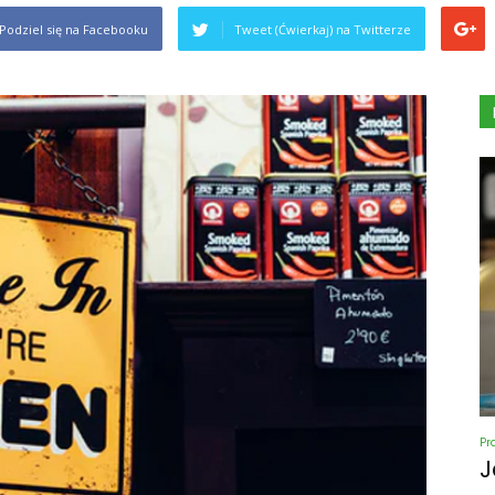
Podziel się na Facebooku
Tweet (Ćwierkaj) na Twitterze
Pr
J